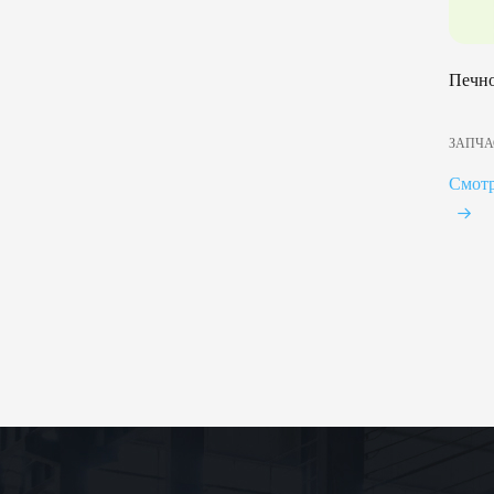
Печно
ЗАПЧА
Смот